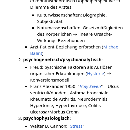
erkenntnistheoretisch Doppelperspektive →
Dilemma des Arztes:
Kulturwissenschaften: Biographie,
Subjektivität
Naturwissenschaften: Gesetzmäßigkeiten
des Körperlichen → lineare Ursache-
Wirkungs-Beziehungen
Arzt-Patient-Beziehung erforschen (
Michael
Balint
)
psychogenetisch/psychoanalytisch
:
Freud: pyschische Faktoren als Auslöser
organischer Erkrankungen (
Hysterie
) →
Konversionsmodell
Franz Alexander 1950: "
Holy Seven
" = Ulcus
ventriculi/duodeni, Asthma bronchiale,
Rheumatoide Arthritis, Neurodermitis,
Hypertonie, Hyperthyreose, Colitis
ulcerosa/Morbus Crohn
psychophysiologisch
:
Walter B. Cannon: "
Stress
"